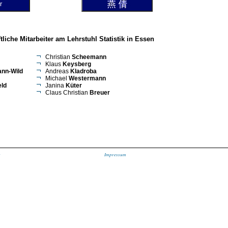
liche Mitarbeiter am Lehrstuhl Statistik in Essen
Christian
Scheemann
Klaus
Keysberg
nn-Wild
Andreas
Kladroba
Michael
Westermann
ld
Janina
Küter
Claus Christian
Breuer
s
Impressum