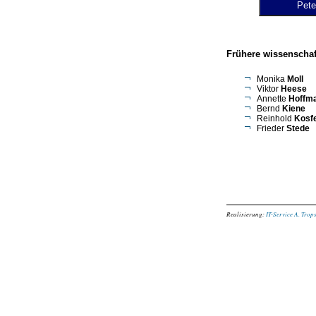
Frühere wissenschaft
Monika
Moll
Viktor
Heese
Annette
Hoffma
Bernd
Kiene
Reinhold
Kosfe
Frieder
Stede
Realisierung:
IT-Service A. Trop