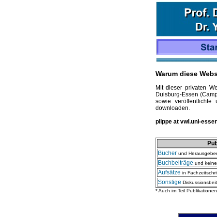
Warum diese Webs
Mit dieser privaten We
Duisburg-Essen (Campu
sowie veröffentlichte
downloaden.
plippe at vwl.uni-esse
Pub
Bücher
und Herausgebers
Buchbeiträge
und keiner
Aufsätze
in Fachzeitschri
Sonstige
Diskussionsbeit
* Auch im Teil Publikatione