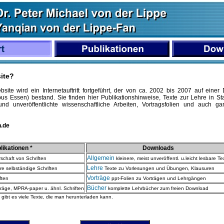
ite?
bsite wird ein Internetauftritt fortgeführt, der von ca. 2002 bis 2007 auf einer
s Essen) bestand. Sie finden hier Publikationshinweise, Texte zur Lehre in Sta
 und unveröffentlichte wissenschaftliche Arbeiten, Vortragsfolien und auch 
n.de
likationen *
Downloads
Allgemein
chaft von Schriften
kleinere, meist unveröffentl. u.leicht lesbare Te
Lehre
e selbständige Schriften
Texte zu Vorlesungen und Übungen, Klausuren
Vorträge
ften
ppt-Folien zu Vorträgen und Lehrgängen
Bücher
räge, MPRA-paper u. ähnl. Schriften
komplette Lehrbücher zum freien Download
n gibt es viele Texte, die man herunterladen kann.